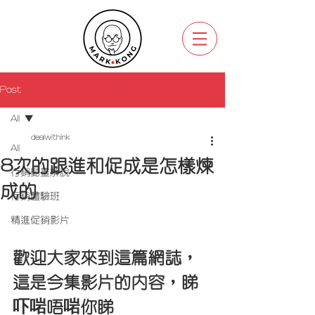
Post
All
dealwithink
All
8次的跟進和促成是怎樣煉
行銷動畫解說
成的
行銷體驗班
精進促銷影片
歡迎大家來到這篇網誌，
這是今集影片的內容，睇
吓啱唔啱你睇