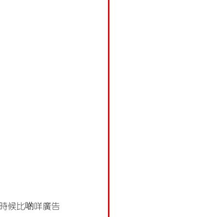
時候比啲咩廣告