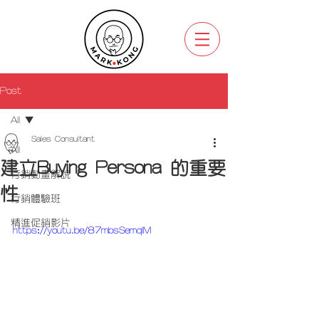
Post
All
Sales Consultant
All
建立Buying Persona 的重要
行銷動畫解說
性
行銷體驗班
精進促銷影片
https://youtu.be/87mbsSemqlM