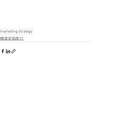
marketing strategy
精進促銷影片
See All
Recent Posts