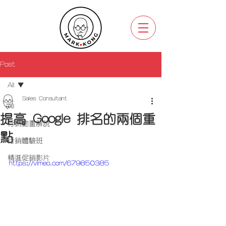
Post
All
Sales Consultant
All
提高 Google 排名的兩個重
行銷動畫解說
點
行銷體驗班
精進促銷影片
https://vimeo.com/679850385