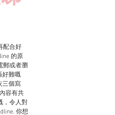
再配合好
ine 的原
電郵或者瀏
 係好難嘅
嘅依三個寫
嘅內容有共
嘅，令人對
ne. 你想