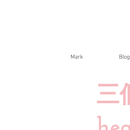
Mark
Blog
三
he