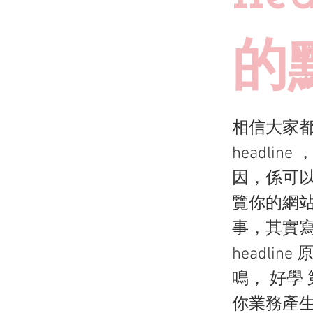
的
相信大家
headli
因，係可
覽你的網站
事，其實寫
headli
鳴， 好學
你業務產生