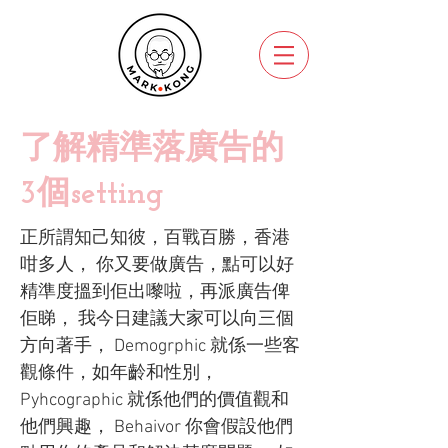
了解精準落廣告的
3個setting
正所謂知己知彼，百戰百勝，香港
咁多人， 你又要做廣告，點可以好
精準度搵到佢出嚟啦，再派廣告俾
佢睇， 我今日建議大家可以向三個
方向著手， Demogrphic 就係一些客
觀條件，如年齡和性別，
Pyhcographic 就係他們的價值觀和
他們興趣， Behaivor 你會假設他們